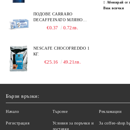
Абонирай се 
Виж всички
ПОДОВЕ CARRARO
DECAFFEINATO МЛЯНО
КАФЕ 7 ГР. ДОЗА
€0.37
0.72лв.
NESCAFE CHOCOFREDDO 1
КГ.
€25.16
49.21лв.
Бързи връзки:
Начало
Търсене
Рекламации
Регистрация
Условия за поръчки и
За coffee-shop.b
доставки