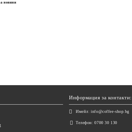
за новини
Информация за контакти:
Имейл:
info@coffee-shop.bg
Телефон:
0700 30 130
g