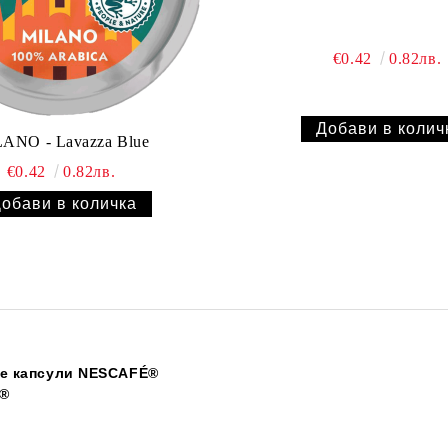
€0.42
0.82лв.
ANO - Lavazza Blue
€0.42
0.82лв.
е капсули NESCAFÉ®
o®