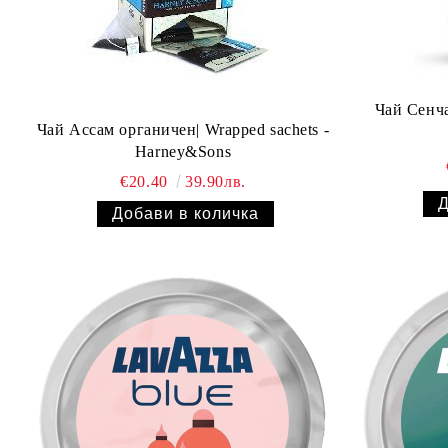
Чай Сенча 
Чай Ассам органичен| Wrapped sachets -
Harney&Sons
€20.40
39.90лв.