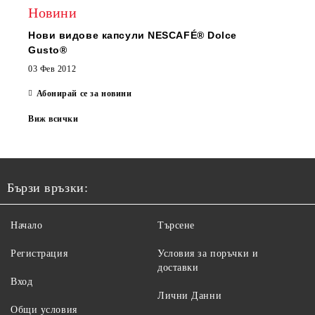
Новини
Нови видове капсули NESCAFÉ® Dolce
Gusto®
03 Фев 2012
Абонирай се за новини
Виж всички
Бързи връзки:
Начало
Търсене
Регистрация
Условия за поръчки и
доставки
Вход
Лични Данни
Общи условия