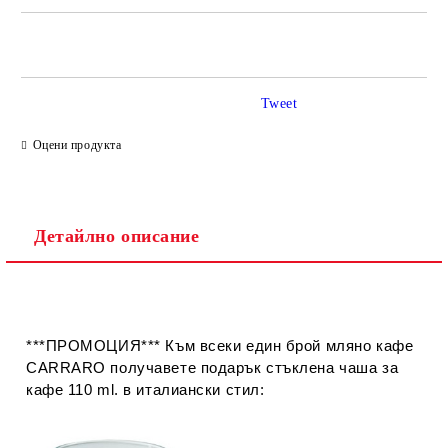
САМО ПОПЪЛНЕТЕ 2 ПОЛЕТА
Tweet
Ние ще се свържем с вас в рамките на работния ден.
Оцени продукта
Детайлно описание
***ПРОМОЦИЯ***
Към всеки един брой мляно кафе
CARRARO получавете подарък стъклена чаша за
кафе 110 ml. в италиански стил: