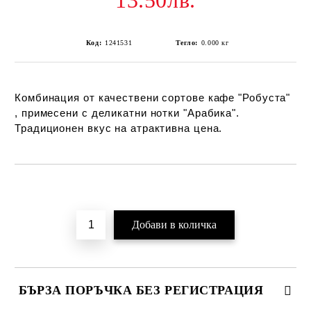
13.50лв.
Код:
1241531
Тегло:
0.000
кг
Комбинация от качествени сортове кафе "Робуста"
, примесени с деликатни нотки "Арабика".
Традиционен вкус на атрактивна цена.
Добави в желани
БЪРЗА ПОРЪЧКА БЕЗ РЕГИСТРАЦИЯ