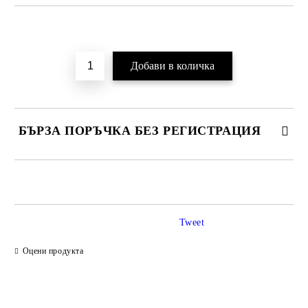
Добави в желани
БЪРЗА ПОРЪЧКА БЕЗ РЕГИСТРАЦИЯ
САМО ПОПЪЛНЕТЕ 2 ПОЛЕТА
Tweet
Ние ще се свържем с вас в рамките на работния ден.
Оцени продукта