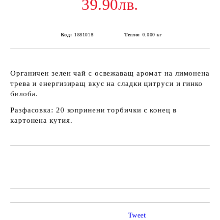
39.90лв.
Код:
1881018
Тегло:
0.000
кг
Органичен зелен чай с освежаващ аромат на лимонена
трева и енергизиращ вкус на сладки цитруси и гинко
билоба.
Разфасовка: 20 копринени торбички с конец в
картонена кутия.
Добави в желани
Tweet