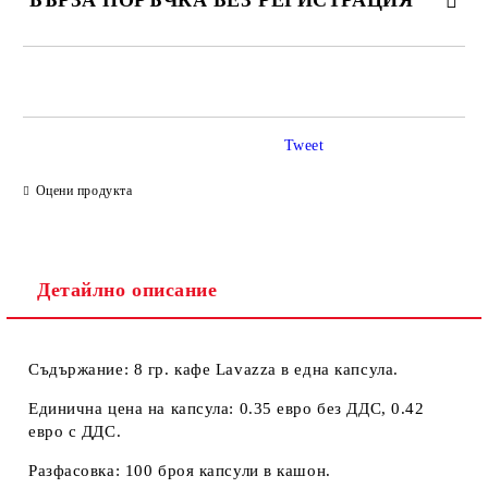
БЪРЗА ПОРЪЧКА БЕЗ РЕГИСТРАЦИЯ
САМО ПОПЪЛНЕТЕ 2 ПОЛЕТА
Tweet
Ние ще се свържем с вас в рамките на работния ден.
Оцени продукта
Детайлно описание
Съдържание:
8 гр. кафе Lavazza в една капсула.
Единична цена на капсула:
0.35 евро без ДДС, 0.42
евро с ДДС.
Разфасовка:
100 броя капсули в кашон.