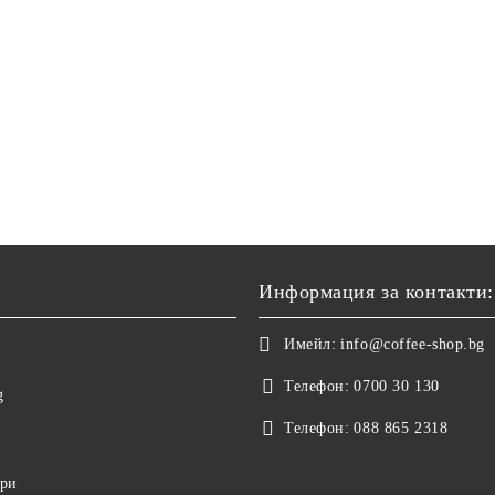
Информация за контакти:
Имейл:
info@coffee-shop.bg
Телефон:
0700 30 130
g
Телефон:
088 865 2318
ори