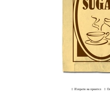
Изпрати на приятел
О