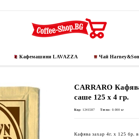
Кафемашини LAVAZZA
Чай Harney&Son
CARRARO Кафява 
саше 125 х 4 гр.
Код:
1241587
Тегло:
0.000
кг
Кафява захар 4г. х 125 бр. 