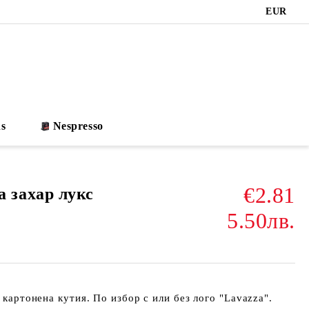
EUR
s
Nespresso
€2.81
захар лукс
5.50лв.
в картонена кутия. По избор с или без лого "Lavazza".