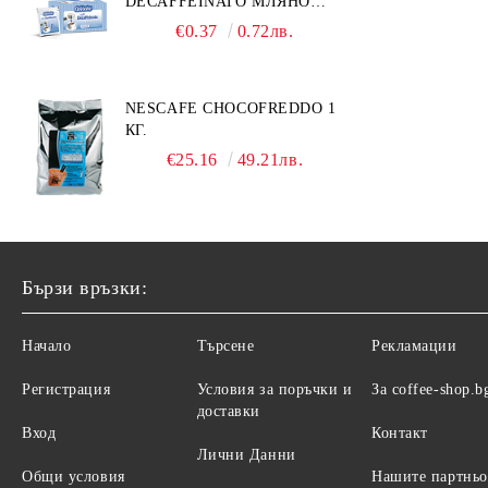
DECAFFEINATO МЛЯНО
КАФЕ 7 ГР. ДОЗА
€0.37
0.72лв.
NESCAFE CHOCOFREDDO 1
КГ.
€25.16
49.21лв.
Бързи връзки:
Начало
Търсене
Рекламации
Регистрация
Условия за поръчки и
За coffee-shop.b
доставки
Вход
Контакт
Лични Данни
Общи условия
Нашите партнь