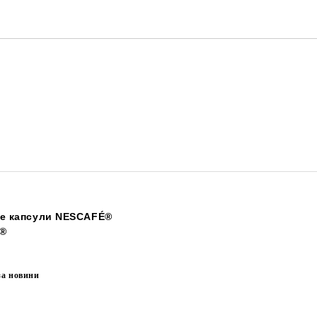
е капсули NESCAFÉ®
o®
за новини